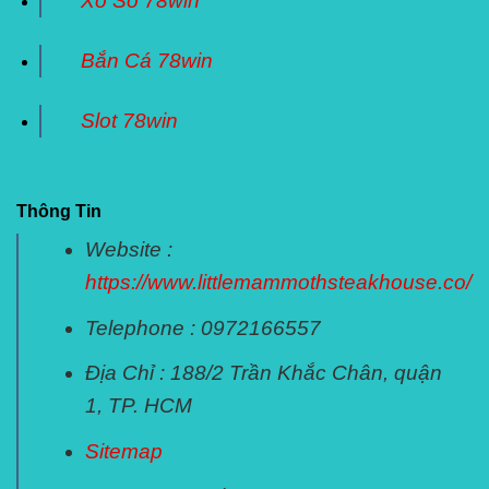
Xổ Số 78win
Bắn Cá 78win
Slot 78win
Thông Tin
Website :
https://www.littlemammothsteakhouse.co/
Telephone : 0972166557
Địa Chỉ : 188/2 Trần Khắc Chân, quận
1, TP. HCM
Sitemap