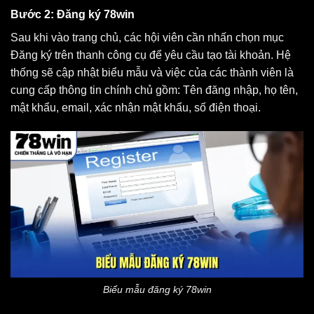
Bước 2: Đăng ký 78win
Sau khi vào trang chủ, các hội viên cần nhấn chọn mục
Đăng ký trên thanh công cụ để yêu cầu tạo tài khoản. Hệ
thống sẽ cập nhật biểu mẫu và việc của các thành viên là
cung cấp thông tin chính chủ gồm: Tên đăng nhập, họ tên,
mật khẩu, email, xác nhận mật khẩu, số điện thoại.
Biểu mẫu đăng ký 78win