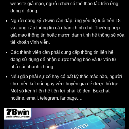
website giả mạo, người chơi có thể thao tác trên ứng
dụng di động.
Người đăng ký 78win cần đáp ứng yêu độ tuổi trên 18
và cung cấp thông tin cá nhân chính chủ. Trường hợp
giả mạo thông tin hoặc mượn danh tính hệ thống sẽ xóa
tài khoản vĩnh viễn.
Các thành viên cần phải cung cấp thông tin liên hệ
đang sử dụng để nhận được thông báo và tư vấn từ
nhà cái nhanh chóng.
Nếu gặp phải sự cố hay có bất kỳ thắc mắc nào, người
chơi nên kết nối ngay với chuyên gia để được hỗ trợ.
Một số kênh liên hệ tiện lợi phải kể đến: Boxchat,
hotline, email, telegram, fanpage,…