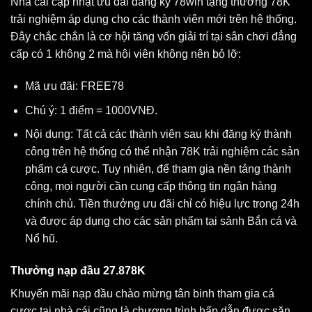
Nhà cái cập nhật ưu đãi đăng ký 78win tặng thưởng 78K
trải nghiệm áp dụng cho các thành viên mới trên hệ thống.
Đây chắc chắn là cơ hội tăng vốn giải trí tại sân chơi đẳng
cấp có 1 không 2 mà hội viên không nên bỏ lỡ:
Mã ưu đãi: FREE78
Chú ý: 1 điểm = 1000VNĐ.
Nội dung: Tất cả các thành viên sau khi đăng ký thành
công trên hệ thống có thể nhận 78K trải nghiệm các sản
phẩm cá cược. Tuy nhiên, để tham gia nền tảng thành
công, mọi người cần cung cấp thông tin ngân hàng
chính chủ. Tiền thưởng ưu đãi chỉ có hiệu lực trong 24h
và được áp dụng cho các sản phẩm tại sảnh Bắn cá và
Nổ hũ.
Thưởng nạp đầu 27.878K
Khuyến mãi nạp đầu chào mừng tân binh tham gia cá
cược tại nhà cái cũng là chương trình hấp dẫn được săn