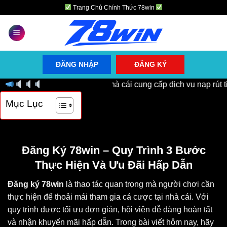
Chuyển
Trang Chủ Chính Thức 78win
đến
nội
dung
ĐĂNG NHẬP
ĐĂNG KÝ
 Xỉu cho các tân thủ - Nhà cái cung cấp dịch vụ nạp rút tiền 
Tin tức mới nhất :
Mục Lục
Đăng Ký 78win – Quy Trình 3 Bước
Thực Hiện Và Ưu Đãi Hấp Dẫn
Đăng ký
78win
là thao tác quan trọng mà người chơi cần
thực hiện để thoải mái tham gia cá cược tại nhà cái. Với
quy trình được tối ưu đơn giản, hội viên dễ dàng hoàn tất
và nhận khuyến mãi hấp dẫn. Trong bài viết hôm nay, hãy