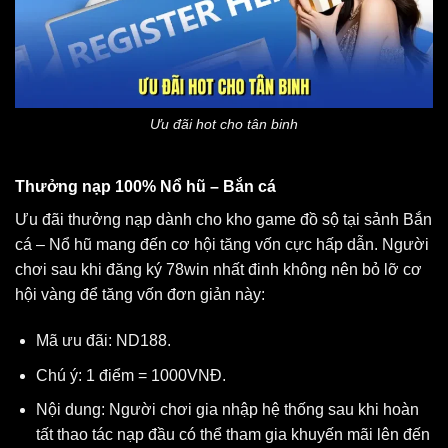
Ưu đãi hot cho tân binh
Thưởng nạp 100% Nổ hũ – Bắn cá
Ưu đãi thưởng nạp dành cho kho game đồ sộ tại sảnh Bắn
cá – Nổ hũ mang đến cơ hội tăng vốn cực hấp dẫn. Người
chơi sau khi đăng ký 78win nhất đinh không nên bỏ lỡ cơ
hội vàng để tăng vốn đơn giản này:
Mã ưu đãi: ND188.
Chú ý: 1 điểm = 1000VNĐ.
Nội dung: Người chơi gia nhập hệ thống sau khi hoàn
tất thao tác nạp đầu có thể tham gia khuyến mãi lên đến