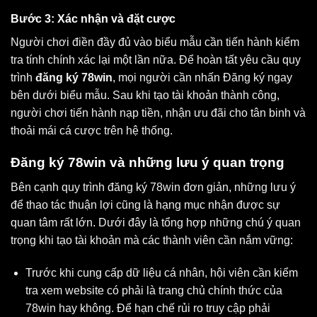
Bước 3: Xác nhận và đặt cược
Người chơi điền đầy đủ vào biểu mẫu cần tiến hành kiểm
tra tính chính xác lại một lần nữa. Để hoàn tất yêu cầu quy
trình
đăng ký 78win
, mọi người cần nhấn Đăng ký ngay
bên dưới biểu mẫu. Sau khi tạo tài khoản thành công,
người chơi tiến hành nạp tiền, nhận ưu đãi cho tân binh và
thoải mái cá cược trên hệ thống.
Đăng ký 78win và những lưu ý quan trọng
Bên cạnh quy trình đăng ký 78win đơn giản, những lưu ý
để thao tác thuận lợi cũng là hạng mục nhận được sự
quan tâm rất lớn. Dưới đây là tổng hợp những chú ý quan
trọng khi tạo tài khoản mà các thành viên cần nắm vững:
Trước khi cung cấp dữ liệu cá nhân, hội viên cần kiểm
tra xem website có phải là trang chủ chính thức của
78win hay không. Để hạn chế rủi ro truy cập phải