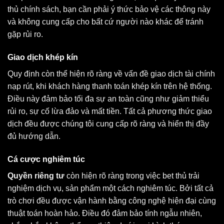
thủ chính sách, bạn cần phải ý thức bảo vệ các thông này
và không cung cấp cho bất cứ người nào khác để tránh
gặp rủi ro.
Giao dịch khép kín
Quy định còn thể hiện rõ ràng về vấn đề giao dịch tài chính
nạp rút, khi khách hàng thanh toán khép kín trên hệ thống.
Điều này đảm bảo tối đa sự an toàn cũng như giảm thiểu
rủi ro, sự cố lừa đảo và mất tiền. Tất cả phương thức giao
dịch đều được chúng tôi cung cấp rõ ràng và hiển thị đầy
đủ hướng dẫn.
Cá cược nghiêm túc
Quyền riêng tư
còn hiện rõ ràng trong việc bet thủ trải
nghiệm dịch vụ, sản phẩm một cách nghiêm túc. Bởi tất cả
trò chơi đều được vận hành bằng công nghệ hiện đại cùng
thuật toán hoàn hảo. Điều đó đảm bảo tính ngẫu nhiên,