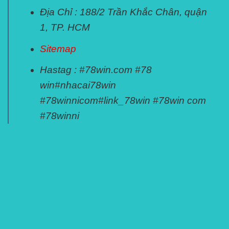
Địa Chỉ : 188/2 Trần Khắc Chân, quận
1, TP. HCM
Sitemap
Hastag : #78win.com #78
win#nhacai78win
#78winnicom#link_78win #78win com
#78winni