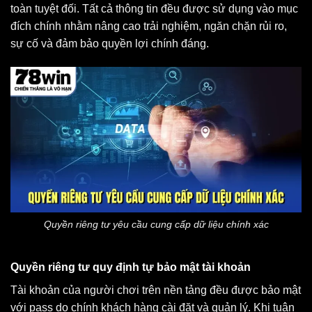
toàn tuyệt đối. Tất cả thông tin đều được sử dụng vào mục
đích chính nhằm nâng cao trải nghiệm, ngăn chặn rủi ro,
sự cố và đảm bảo quyền lợi chính đáng.
Quyền riêng tư yêu cầu cung cấp dữ liệu chính xác
Quyền riêng tư quy định tự bảo mật tài khoản
Tài khoản của người chơi trên nền tảng đều được bảo mật
với pass do chính khách hàng cài đặt và quản lý. Khi tuân