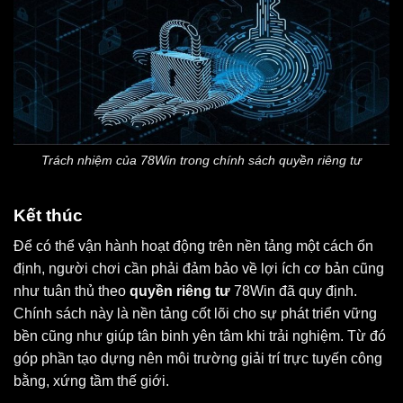
Trách nhiệm của 78Win trong chính sách quyền riêng tư
Kết thúc
Để có thể vận hành hoạt động trên nền tảng một cách ổn
định, người chơi cần phải đảm bảo về lợi ích cơ bản cũng
như tuân thủ theo
quyền riêng tư
78Win đã quy định.
Chính sách này là nền tảng cốt lõi cho sự phát triển vững
bền cũng như giúp tân binh yên tâm khi trải nghiệm. Từ đó
góp phần tạo dựng nên môi trường giải trí trực tuyến công
bằng, xứng tầm thế giới.