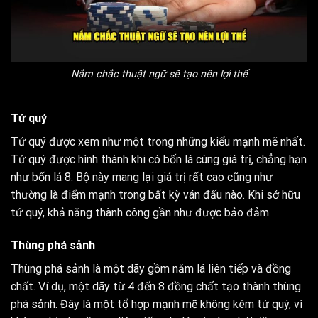
Nắm chắc thuật ngữ sẽ tạo nên lợi thế
Tứ quý
Tứ quý được xem như một trong những kiểu mạnh mẽ nhất.
Tứ quý được hình thành khi có bốn lá cùng giá trị, chẳng hạn
như bốn lá 8. Bộ này mang lại giá trị rất cao cũng như
thường là điểm mạnh trong bất kỳ ván đấu nào. Khi sở hữu
tứ quý, khả năng thành công gần như được bảo đảm.
Thùng phá sảnh
Thùng phá sảnh là một dãy gồm năm lá liên tiếp và đồng
chất. Ví dụ, một dãy từ 4 đến 8 đồng chất tạo thành thùng
phá sảnh. Đây là một tổ hợp mạnh mẽ không kém tứ quý, vì