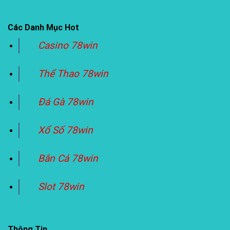
Các Danh Mục Hot
Casino 78win
Thể Thao 78win
Đá Gà 78win
Xổ Số 78win
Bắn Cá 78win
Slot 78win
Thông Tin