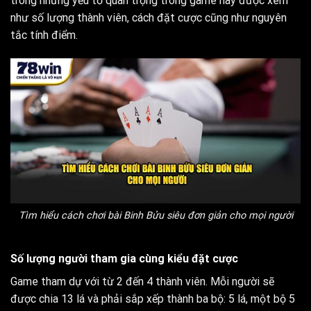
trong những yếu tố quan trọng trong game này được xem
như số lượng thành viên, cách đặt cược cũng như nguyên
tắc tính điểm.
Tìm hiểu cách chơi bài Binh Bửu siêu đơn giản cho mọi người
Số lượng người tham gia cùng kiểu đặt cược
Game tham dự với từ 2 đến 4 thành viên. Mỗi người sẽ
được chia 13 lá và phải sắp xếp thành ba bộ: 5 lá, một bộ 5