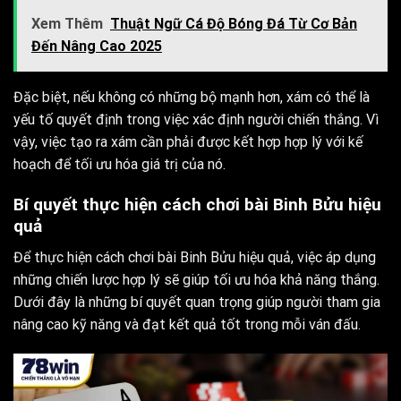
Xem Thêm
Thuật Ngữ Cá Độ Bóng Đá Từ Cơ Bản
Đến Nâng Cao 2025
Đặc biệt, nếu không có những bộ mạnh hơn, xám có thể là
yếu tố quyết định trong việc xác định người chiến thắng. Vì
vậy, việc tạo ra xám cần phải được kết hợp hợp lý với kế
hoạch để tối ưu hóa giá trị của nó.
Bí quyết thực hiện cách chơi bài Binh Bửu hiệu
quả
Để thực hiện cách chơi bài Binh Bửu hiệu quả, việc áp dụng
những chiến lược hợp lý sẽ giúp tối ưu hóa khả năng thắng.
Dưới đây là những bí quyết quan trọng giúp người tham gia
nâng cao kỹ năng và đạt kết quả tốt trong mỗi ván đấu.