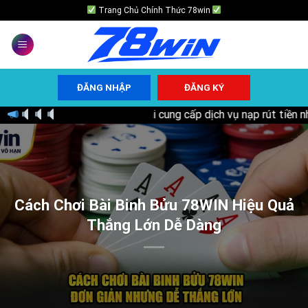
Chuyển
Trang Chủ Chính Thức 78win
đến
nội
dung
ĐĂNG NHẬP
ĐĂNG KÝ
 cho các tân thủ - Nhà cái cung cấp dịch vụ nạp rút tiền nhanh n
Tin tức mới nhất :
Cách Chơi Bài Binh Bửu 78WIN Hiệu Quả
Thắng Lớn Dễ Dàng