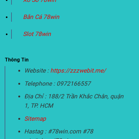
Bắn Cá 78win
Slot 78win
Thông Tin
Website :
https://zzzwebit.me/
Telephone : 0972166557
Địa Chỉ : 188/2 Trần Khắc Chân, quận
1, TP. HCM
Sitemap
Hastag : #78win.com #78