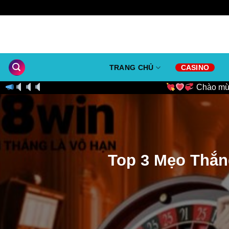
Chuyển
đến
nội
dung
TRANG CHỦ
CASINO
Tin tức mới nhất :
Chào mừng thành viên mớ
Top 3 Mẹo Thắn