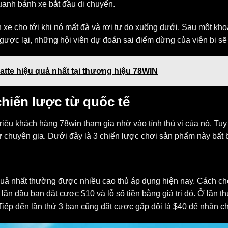
uanh bánh xe bắt đầu di chuyển.
xe cho tới khi nó mất đà và rơi tự do xuống dưới. Sau một kho
Ngược lại, những hội viên dự đoán sai điểm dừng của viên bi sẽ 
tte hiệu quả nhất tại thương hiệu 78WIN
hiến lược từ quốc tế
riệu khách hàng 78win tham gia nhờ vào tính thú vị của nó. Tu
 chuyên gia. Dưới đây là 3 chiến lược chơi sản phẩm này bất 
 quả nhất thường được nhiều cao thủ áp dụng hiện nay. Cách ch
 lần đầu bạn đặt cược $10 và lỗ số tiền bằng giá trị đó. Ở lần 
. Tiếp đến lần thứ 3 bạn cũng đặt cược gấp đôi là $40 để nhận c