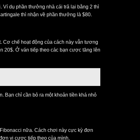
. Ví dụ phần thưởng nhà cái trả lại bằng 2 thì
Martingale thì nhận về phần thưởng là $80.
rt. Cơ chế hoạt động của cách này vẫn tương
ên 20$. Ở ván tiếp theo các bạn cược tăng lên
. Bạn chỉ cần bỏ ra một khoản tiền khá nhỏ
Fibonacci nữa. Cách chơi này cực kỳ đơn
đơn vị cược tiếp theo của mình.