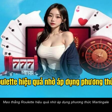
Mẹo thắng Roulette hiệu quả nhờ áp dụng phương thức Martingale