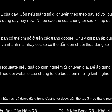
ố 1 của dãy. Còn nếu thắng thì di chuyển theo theo dãy số với b
áp dụng dãy này nữa. Nhiều cao thủ của chúng tôi sau khi áp d
bạn có thể tìm nó ở trên các trang google. Chú ý khi bạn áp dụn
và nhanh mà nhảy cóc số có thể dẫn đến chuỗi thua đáng sợ.
 Roulette
hiệu quả do kinh nghiệm từ chuyên gia. Để áp dụng
 Theo dõi website của chúng tôi để biết thêm những kinh nghiệm
 nhập này đã được đăng trong
Casino
và được gắn thẻ
top-3-meo-thang-roul
iều Bạn Cần Nắm Rõ
Tỷ Lệ Kèo Bóng Rổ – Khái 