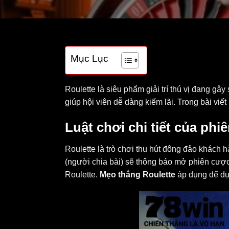
Mục Lục
Roulette là siêu phẩm giải trí thú vị đang gâ
giúp hội viên dễ dàng kiếm lãi. Trong bài viế
Luật chơi chi tiết của phi
Roulette là trò chơi thu hút đông đảo khách 
(người chia bài) sẽ thông báo mở phiên cược
Roulette.
Mẹo thắng Roulette
áp dụng để dự