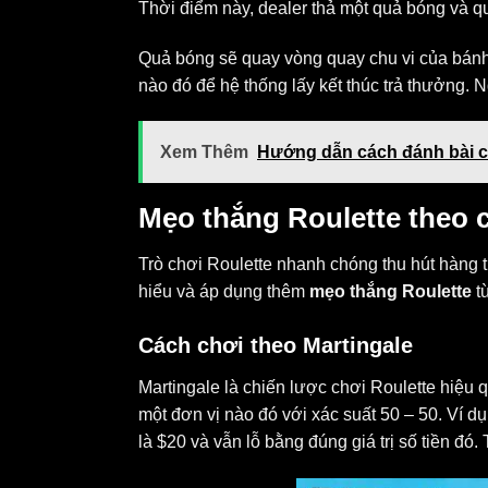
Thời điểm này, dealer thả một quả bóng và q
Quả bóng sẽ quay vòng quay chu vi của bánh 
nào đó để hệ thống lấy kết thúc trả thưởng. 
Xem Thêm
Hướng dẫn cách đánh bài ca
Mẹo thắng Roulette theo c
Trò chơi Roulette nhanh chóng thu hút hàng t
hiểu và áp dụng thêm
mẹo thắng Roulette
từ
Cách chơi theo Martingale
Martingale là chiến lược chơi Roulette hiệu
một đơn vị nào đó với xác suất 50 – 50. Ví dụ
là $20 và vẫn lỗ bằng đúng giá trị số tiền đó