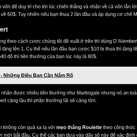
vốn để duy trì cho tới lúc chiến thắng và nhận về cả vốn lẫn lời
ận về 60$. Tuy nhiên nếu bạn thua 2 lần đầu và áp dụng cơ chế 
ert
ng theo cách cược chúng tôi đề xuất ở trên thì dùng D’Alembe
 tăng lên 1. Cụ thể nếu lần đầu bạn cược $10 bị thua thì tăng l
$40 đô thì tiền thưởng của bạn lúc này là 80$.
n - Những Điều Bạn Cần Nắm Rõ
nhận được nhiều tiền thưởng như Martingale nhưng nó an toàn
ert càng lâu thì phần thưởng lãi sẽ càng lớn.
 không còn quá xa lạ với
mẹo thắng Roulette
theo công thức 
 mới bắt đầu. Cụ thể các bạn dựa vào dãy số này để xác định 